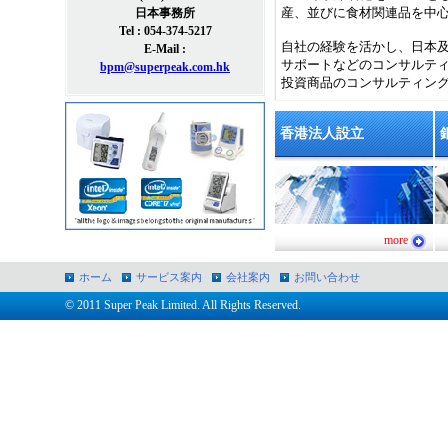
産、並びに食材関連品を中
日本事務所
Tel : 054-374-5217
自社の経験を活かし、日本
E-Mail :
サポートなどのコンサルテ
bpm@superpeak.com.hk
投資商品のコンサルティン
香港法人設立
more
ホーム
サービス案内
会社案内
お問い合わせ
© 2011 Super Peak Limited. All Rights Reserved.